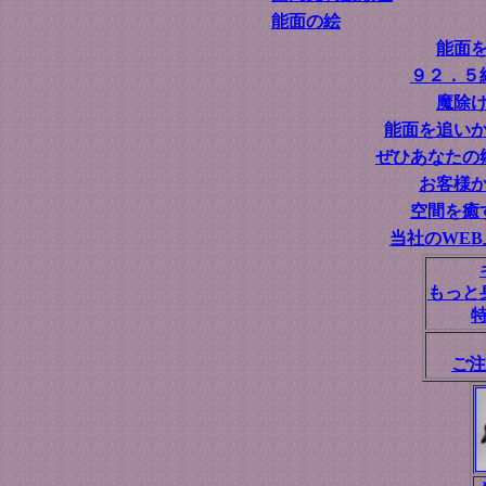
能面の絵
能面
９２．５
魔除
能面を追い
ぜひあなたの
お客様
空間を癒
当社のWE
もっと
ご注