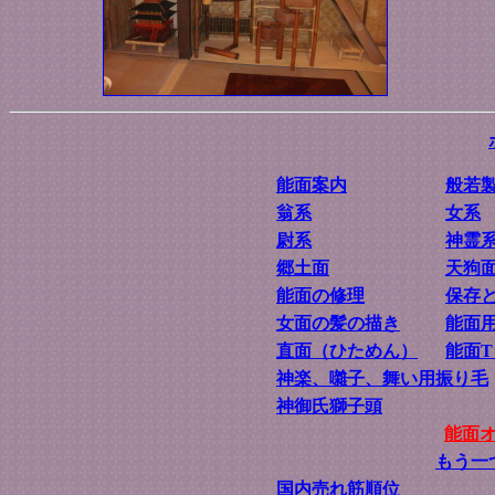
能面案内
般若
翁系
女系
尉系
神霊
郷土面
天狗
能面の修理
保存
女面の髪の描き
能面
直面（ひためん）
能面
神楽、囃子、舞い用振り毛
神御氏獅子頭
能面
もう一
国内売れ筋順位