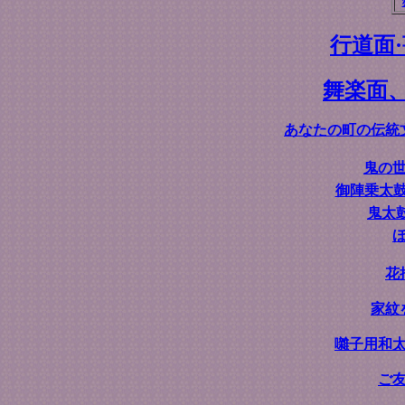
行道面
舞楽面
あなたの町の伝統
鬼の
御陣乗太
鬼太
花
家紋
囃子用和
ご