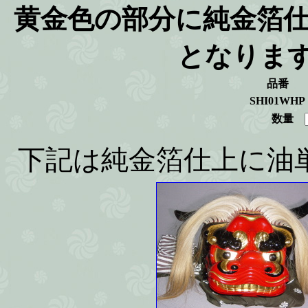
黄金色の部分に純金箔
となります。
品番
SHI01WHP
数量
下記は純金箔仕上に油