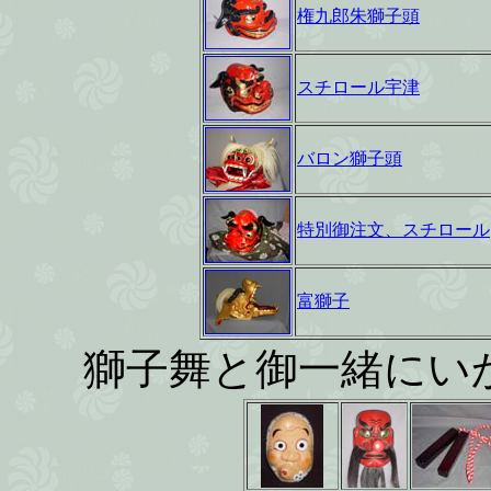
権九郎朱獅子頭
スチロール宇津
バロン獅子頭
特別御注文、スチロール
富獅子
獅子舞と御一緒にい