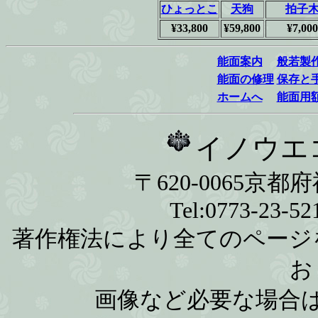
ひょっとこ
天狗
拍子
¥33,800
¥59,800
¥7,000
能面案内
般若製
能面の修理
保存と
ホームへ
能面用
イノウエ
〒620-0065京
Tel:0773‐23‐5
著作権法により全てのページ
お
画像など必要な場合