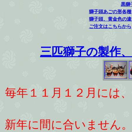
黒獅
獅子頭あごの形各種
獅子頭、黄金色の違
ご注文はこちらから
三匹獅子の製作
毎年１１月１２月には
新年に間に合いません