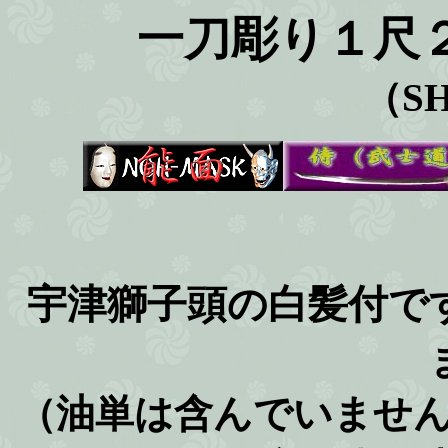
一刀彫り１尺
（SH
宇津獅子頭の白髪付で
（油単は含んでいませ