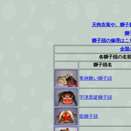
天狗衣装や、獅子
獅
獅子頭の修理はこ
全国
各獅子頭の名
獅子頭名
竜神舞い獅子頭
宇津黒髪獅子頭
龍獅子頭