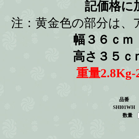
記価格に
注：黄金色の部分は、
幅３６ｃｍ
高さ３５ｃ
重量2.8Kg-2
品番
SHI01WH
数量