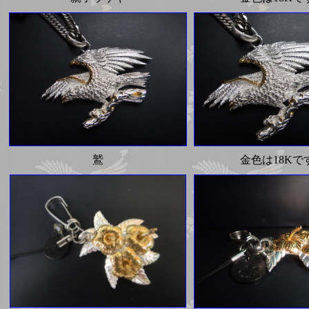
鷲
金色は18Kで