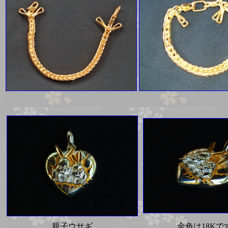
親子ウサギ
金色は18Kで