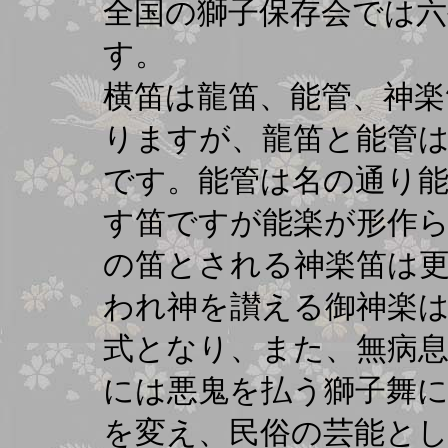
全国の獅子保存会では
す。
横笛は龍笛、能管、神楽
りますが、龍笛と能管は
です。能管は名の通り
す笛ですが能楽が形作
の笛とされる神楽笛は
われ神を讃える御神楽
式となり、また、無病息
には悪鬼を払う獅子舞
を変え、民俗の芸能と