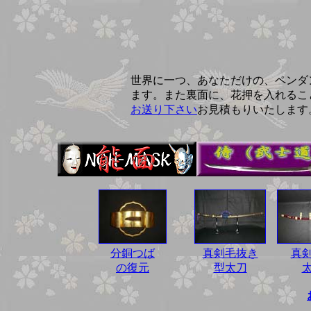
世界に一つ、あなただけの、ペンダン
ます。また裏面に、花押を入れるこ
お送り下さい
お見積もりいたします
分銅つば
真剣毛抜き
真
の復元
型太刀